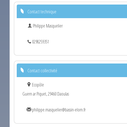
Contact technique
Philippe Masquelier
0298259351
Contact collectivité
Ecopôle
Guern ar Piquet, 29460 Daoulas
philippe.masquelier@bassin-elorn.fr