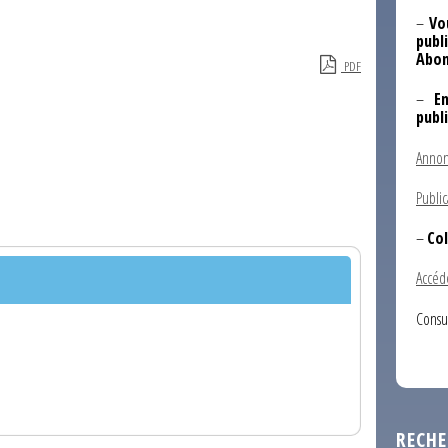
–
Vo
publi
Abon
PDF
–
E
publ
Annon
Public
–
Col
Accéd
Consu
RECHE