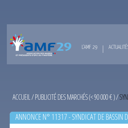
L’AMF 29
ACTUALITÉ
ACCUEIL
/
PUBLICITÉ DES MARCHÉS (< 90 000 € )
/
SYN
ANNONCE N° 11317 - SYNDICAT DE BASSIN D