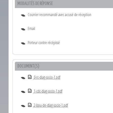
MODALITÉS DE RÉPONSE
Courrier recommandé avec accusé de réception
Email
Porteur contre récépissé
DOCUMENT(S)
0-rc-diag-socio-1.pdf
1-cdc-diag-socio-1.pdf
2-bpu-de-diag-socio-1.pdf