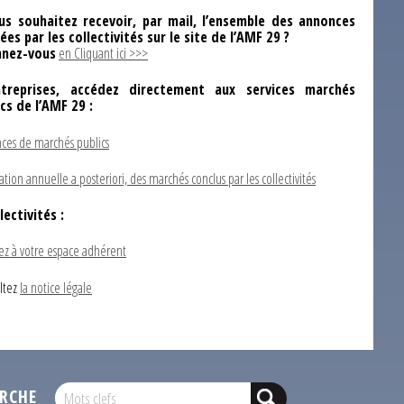
us souhaitez recevoir, par mail, l’ensemble des annonces
ées par les collectivités sur le site de l’AMF 29 ?
nez-vous
en Cliquant ici >>>
ntreprises, accédez directement aux services marchés
ics de l’AMF 29 :
ces de marchés publics
ation annuelle a posteriori, des marchés conclus par les collectivités
lectivités :
ez à votre espace adhérent
ltez
la notice légale
RCHE