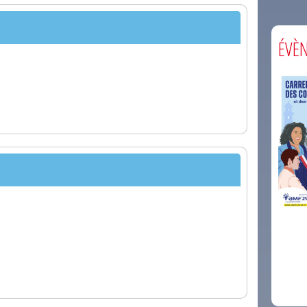
ÉVÈ
comm