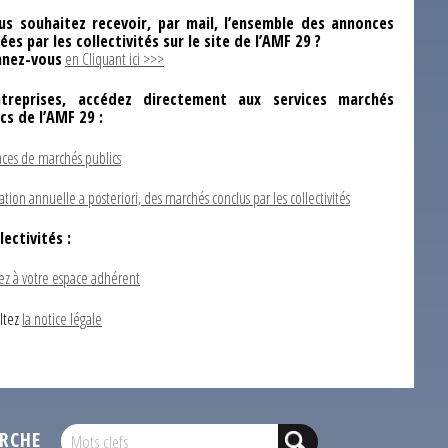
us souhaitez recevoir, par mail, l’ensemble des annonces
ées par les collectivités sur le site de l’AMF 29 ?
nez-vous
en Cliquant ici >>>
ntreprises, accédez directement aux services marchés
ics de l’AMF 29 :
ces de marchés publics
ation annuelle a posteriori, des marchés conclus par les collectivités
lectivités :
ez à votre espace adhérent
ltez
la notice légale
RCHE