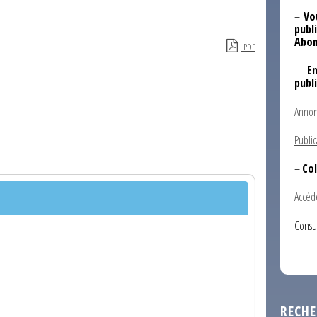
–
Vo
publi
Abon
PDF
–
E
publ
Annon
Public
–
Col
Accéd
Consu
RECHE