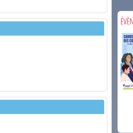
ÉVÈ
comm