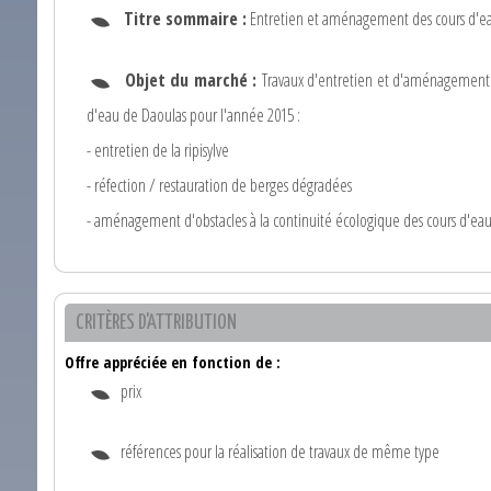
Titre sommaire :
Entretien et aménagement des cours d'eau 
Objet du marché :
Travaux d'entretien et d'aménagement d
d'eau de Daoulas pour l'année 2015 :
- entretien de la ripisylve
- réfection / restauration de berges dégradées
- aménagement d'obstacles à la continuité écologique des cours d'ea
CRITÈRES D'ATTRIBUTION
Offre appréciée en fonction de :
prix
références pour la réalisation de travaux de même type