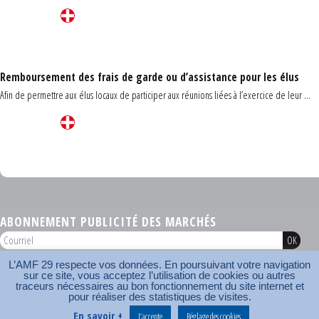
Remboursement des frais de garde ou d’assistance pour les élus
Afin de permettre aux élus locaux de participer aux réunions liées à l’exercice de leur ...
Carrefour des communes du Finistère 2026
ABONNEMENT PUBLICITÉ DES MARCHÉS
L’AMF 29 respecte vos données. En poursuivant votre navigation
AMF 29 © 2026
sur ce site, vous acceptez l’utilisation de cookies ou autres
Plan du site
Nos coordonnées
Mentions légales
Contact
traceurs nécessaires au bon fonctionnement du site internet et
pour réaliser des statistiques de visites.
Carrefour des communes
AMF
En savoir +
J’accepte
Réglage des cookies