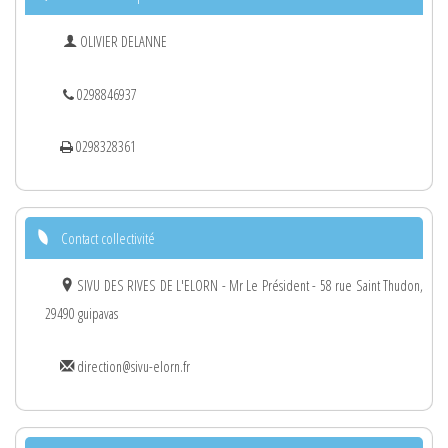
OLIVIER DELANNE
0298846937
0298328361
Contact collectivité
SIVU DES RIVES DE L'ELORN - Mr Le Président - 58 rue Saint Thudon,
29490 guipavas
direction@sivu-elorn.fr