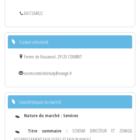
0617264922
Contact collectivité
Ferme de Roscanvel, 29120 COMBRIT
sivomcombritiletudy@orange.fr
Caractéristiques du marché
Nature du marché :
Services
Titre sommaire :
SCHEMA DIRECTEUR ET ZONAGE
ASSAINISSEMENT EAUX USEES ET EAUX PLUVIALES