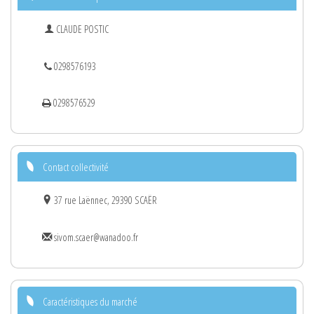
CLAUDE POSTIC
0298576193
0298576529
Contact collectivité
37 rue Laënnec, 29390 SCAËR
sivom.scaer@wanadoo.fr
Caractéristiques du marché