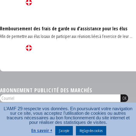
Remboursement des frais de garde ou d’assistance pour les élus
Afin de permettre aux élus locaux de participer aux réunions liées à l’exercice de leur ...
Carrefour des communes du Finistère 2026
ABONNEMENT PUBLICITÉ DES MARCHÉS
L’AMF 29 respecte vos données. En poursuivant votre navigation
AMF 29 © 2026
sur ce site, vous acceptez l’utilisation de cookies ou autres
Plan du site
Nos coordonnées
Mentions légales
Contact
traceurs nécessaires au bon fonctionnement du site internet et
pour réaliser des statistiques de visites.
Carrefour des communes
AMF
En savoir +
J’accepte
Réglage des cookies