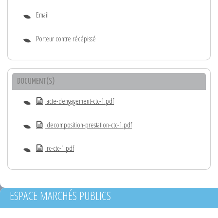
Email
Porteur contre récépissé
DOCUMENT(S)
acte-dengagement-ctc-1.pdf
decomposition-prestation-ctc-1.pdf
rc-ctc-1.pdf
ESPACE MARCHÉS PUBLICS