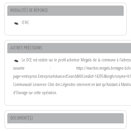
MODALITÉS DE RÉPONSE
Cf RC
AUTRES PRÉCISIONS
Le DCE est visible sur le profil acheteur Megalis de la commune à l'adress
suivante : https://marches.megalis.bretagne.bzh/
page=entreprise.EntrepriseAdvancedSearch&AllCons&id=142954&orgAcronyme=h1
Communauté Lesneven Côte des Légendes intervient en tant qu'Assistant à Maitris
d'Ouvrage sur cette opération.
DOCUMENT(S)