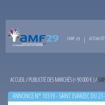
L’AMF 29
ACTUALITÉ
ACCUEIL
/
PUBLICITÉ DES MARCHÉS (< 90 000 € )
/
SAI
ANNONCE N° 10319 - SAINT EVARZEC DU 21