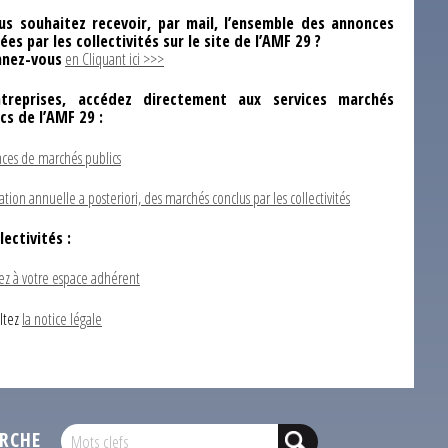
us souhaitez recevoir, par mail, l’ensemble des annonces
ées par les collectivités sur le site de l’AMF 29 ?
nez-vous
en Cliquant ici >>>
ntreprises, accédez directement aux services marchés
ics de l’AMF 29 :
ces de marchés publics
ation annuelle a posteriori, des marchés conclus par les collectivités
lectivités :
ez à votre espace adhérent
ltez
la notice légale
RCHE