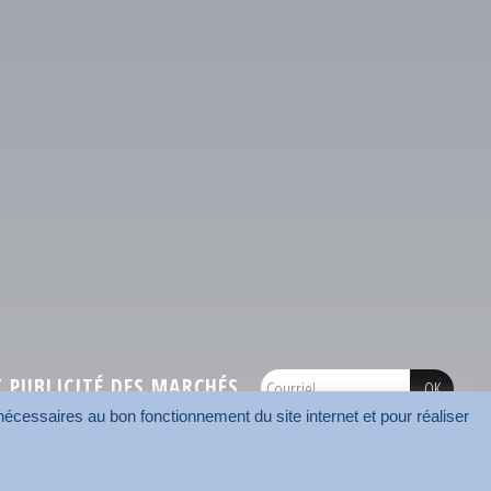
PUBLICITÉ DES MARCHÉS
écessaires au bon fonctionnement du site internet et pour réaliser
onnées
Mentions légales
Contact
Carrefour des communes
AMF