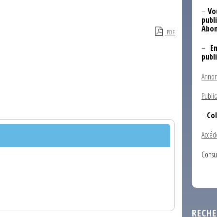
–
Vo
publi
Abon
PDF
–
E
publ
Annon
Public
–
Col
Accéd
Consu
RECHE