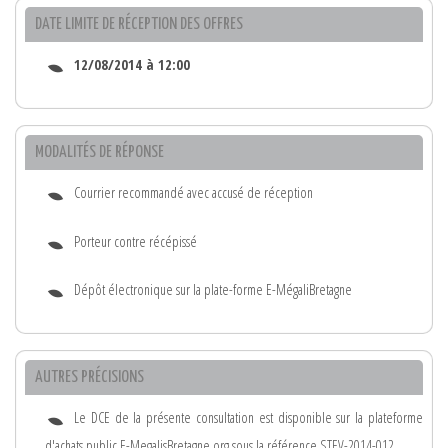
DATE LIMITE DE RÉCEPTION DES OFFRES
12/08/2014 à 12:00
MODALITÉS DE RÉPONSE
Courrier recommandé avec accusé de réception
Porteur contre récépissé
Dépôt électronique sur la plate-forme E-MégaliBretagne
AUTRES PRÉCISIONS
Le DCE de la présente consultation est disponible sur la plateforme
d'achats public E-MegalisBretagne.org sous la référence STEV-2014-012