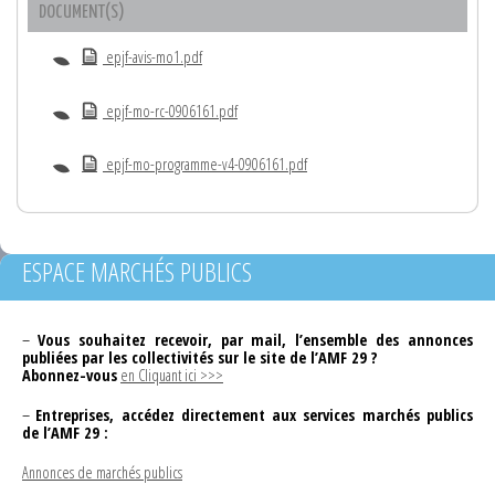
DOCUMENT(S)
epjf-avis-mo1.pdf
epjf-mo-rc-0906161.pdf
epjf-mo-programme-v4-0906161.pdf
ESPACE MARCHÉS PUBLICS
–
Vous souhaitez recevoir, par mail, l’ensemble des annonces
publiées par les collectivités sur le site de l’AMF 29 ?
Abonnez-vous
en Cliquant ici >>>
–
Entreprises, accédez directement aux services marchés publics
de l’AMF 29 :
Annonces de marchés publics