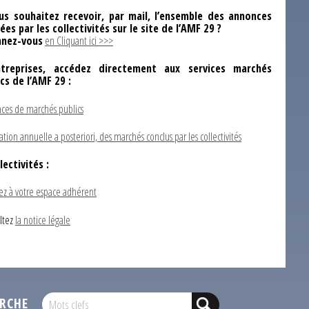
us souhaitez recevoir, par mail, l’ensemble des annonces
ées par les collectivités sur le site de l’AMF 29 ?
nez-vous
en Cliquant ici >>>
ntreprises, accédez directement aux services marchés
ics de l’AMF 29 :
ces de marchés publics
ation annuelle a posteriori, des marchés conclus par les collectivités
lectivités :
ez à votre espace adhérent
ltez
la notice légale
RCHE