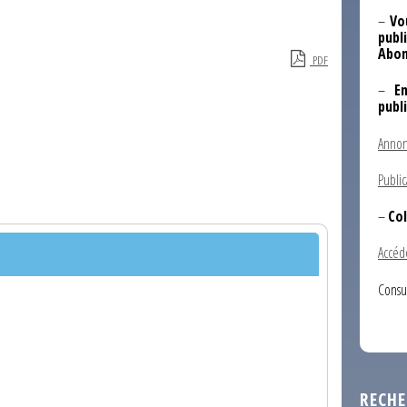
–
Vo
publi
Abon
PDF
–
E
publ
Annon
Public
–
Col
Accéd
Consu
RECHE