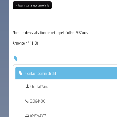
« Revenir sur la page précédente
Nombre de visualisation de cet appel d'offre : 998 Vues
Annonce n° 11198
Contact administratif
Chantal Yvinec
0298244300
0298244307