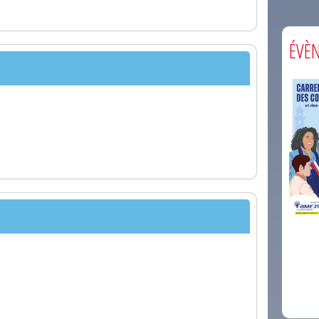
ÉVÈ
comm