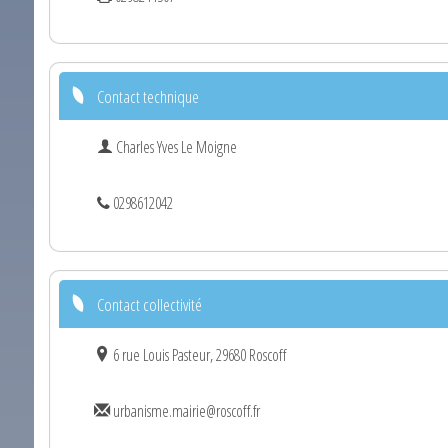
Contact technique
Charles Yves Le Moigne
0298612042
Contact collectivité
6 rue Louis Pasteur, 29680 Roscoff
urbanisme.mairie@roscoff.fr