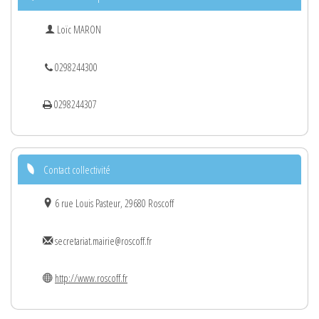
Loïc MARON
0298244300
0298244307
Contact collectivité
6 rue Louis Pasteur, 29680 Roscoff
secretariat.mairie@roscoff.fr
http://www.roscoff.fr