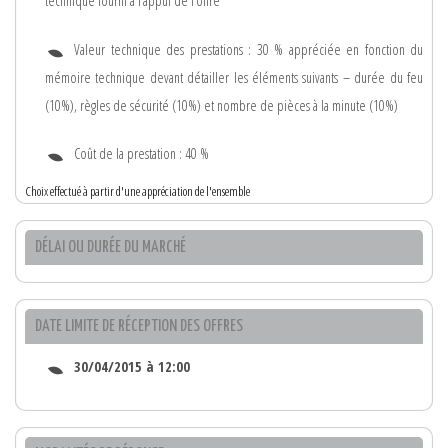
technique fourni à l’appui de l’offre
Valeur technique des prestations : 30 % appréciée en fonction du
mémoire technique devant détailler les éléments suivants – durée du feu
(10%), règles de sécurité (10%) et nombre de pièces à la minute (10%)
Coût de la prestation : 40 %
Choix effectué à partir d'une appréciation de l'ensemble
DÉLAI OU DURÉE DU MARCHÉ
DATE LIMITE DE RÉCEPTION DES OFFRES
30/04/2015 à 12:00