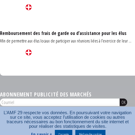
Remboursement des frais de garde ou d’assistance pour les élus
Afin de permettre aux élus locaux de participer aux réunions liées à l’exercice de leur ...
Carrefour des communes du Finistère 2026
ABONNEMENT PUBLICITÉ DES MARCHÉS
L’AMF 29 respecte vos données. En poursuivant votre navigation
AMF 29 © 2026
sur ce site, vous acceptez l’utilisation de cookies ou autres
Plan du site
Nos coordonnées
Mentions légales
Contact
traceurs nécessaires au bon fonctionnement du site internet et
pour réaliser des statistiques de visites.
Carrefour des communes
AMF
En savoir +
J’accepte
Réglage des cookies