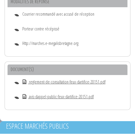
MODALITÉS DE RÉPONSE
Courrier recommandé avec accusé de réception
Porteur contre récépissé
Http://marches.e-megalisbretagne.org
DOCUMENT(S)
reglement-de-consultation-feux-dartifice-20151.pdf
avis-dappel-public-feux-dartifice-20151.pdf
ESPACE MARCHÉS PUBLICS