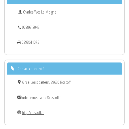
Charles-Yves Le Moigne
0298612042
0298611075
Contact collectivité
6 rue Louis pasteur, 29680 Roscoff
urbanisme.mairie@roscoff.fr
http://roscoff.fr