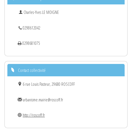
Charles-Yves LE MOIGNE
0298612042
0298681075
Contact collectivité
6 rue Louis Pasteur, 29680 ROSCOFF
urbanisme.mairie@roscoff.fr
http://roscoff.fr