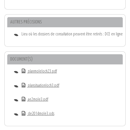
AUTRES PRÉCISIONS
Lieu où les dossiers de consultation peuvent être retirés : DCE en ligne
DOCUMENT(S)
planmoleloch23.pdf
plansituationloch3.pdf
ae2mole3.pdf
de2014mole3.ods