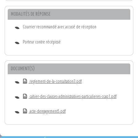
MODALITÉS DE RÉPONSE
Courrier recommandé avec accusé de réception
Porteur contre récépissé
DOCUMENT(S)
reglement-de-la-consultation3.pdf
cahier-des-clauses-administratives-particulieres-ccap1.pdf
acte-dengagement5.pdf