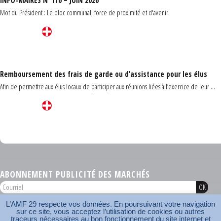
INFO-MAIRES N°116 – JUIN 2026
Mot du Président : Le bloc communal, force de proximité et d'avenir
Remboursement des frais de garde ou d’assistance pour les élus
Afin de permettre aux élus locaux de participer aux réunions liées à l’exercice de leur ...
Carrefour des communes du Finistère 2026
ABONNEMENT PUBLICITÉ DES MARCHÉS
L’AMF 29 respecte vos données. En poursuivant votre navigation
AMF 29 © 2026
sur ce site, vous acceptez l’utilisation de cookies ou autres
Plan du site
Nos coordonnées
Mentions légales
Contact
traceurs nécessaires au bon fonctionnement du site internet et