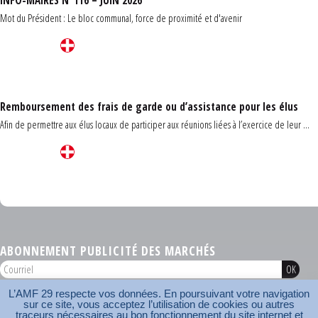
INFO-MAIRES N°116 – JUIN 2026
Mot du Président : Le bloc communal, force de proximité et d'avenir
Remboursement des frais de garde ou d’assistance pour les élus
Afin de permettre aux élus locaux de participer aux réunions liées à l’exercice de leur ...
Carrefour des communes du Finistère 2026
ABONNEMENT PUBLICITÉ DES MARCHÉS
L’AMF 29 respecte vos données. En poursuivant votre navigation
AMF 29 © 2026
sur ce site, vous acceptez l’utilisation de cookies ou autres
Plan du site
Nos coordonnées
Mentions légales
Contact
traceurs nécessaires au bon fonctionnement du site internet et