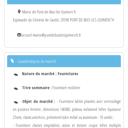
Mairie de Pont-de-Buis-lès-Quimerc'h
Esplanade du Général de Gaulle, 29590 PONT-DE-BUIS-LES-QUIMERC'H
accueil-mairie@pontdebuislesquimerch.fr
Caractéristiques du marché
Nature du marché :
Fournitures
Titre sommaire :
Fourniture mobilier
Objet du marché :
- Fourniture tables pliantes avec verrouillage
en position fermée, dimensions 140X80, plateau mélaminé hêtre épaisseur
25mm, chants antichocs, piètement tube métal ou aluminium : 10 unités ;
- Fourniture chaises empilables, assise et dossier coque hêtre multiplis