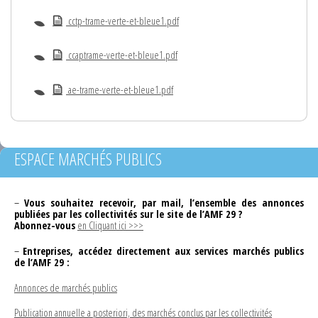
cctp-trame-verte-et-bleue1.pdf
ccaptrame-verte-et-bleue1.pdf
ae-trame-verte-et-bleue1.pdf
ESPACE MARCHÉS PUBLICS
–
Vous souhaitez recevoir, par mail, l’ensemble des annonces
publiées par les collectivités sur le site de l’AMF 29 ?
Abonnez-vous
en Cliquant ici >>>
–
Entreprises, accédez directement aux services marchés publics
de l’AMF 29 :
Annonces de marchés publics
Publication annuelle a posteriori, des marchés conclus par les collectivités