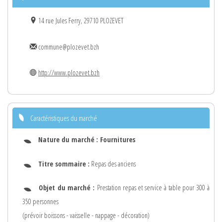
14 rue Jules Ferry, 29710 PLOZEVET
commune@plozevet.bzh
http://www.plozevet.bzh
Caractéristiques du marché
Nature du marché :
Fournitures
Titre sommaire :
Repas des anciens
Objet du marché :
Prestation repas et service à table pour 300 à
350 personnes
(prévoir boissons - vaisselle - nappage - décoration)