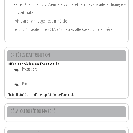
Repas: Apéritif - hors d’œuvre - viande et légumes - salade et fromage -
dessert - café
- vin blanc - vin rouge - eau minérale
Le lundi 11 septembre 2017, à 12 heures salle Avel-Dro de Plozévet
CRITÈRES D'ATTRIBUTION
Offre appréciée en fonction de :
Prestations
Prix
Choix effectué à partir d'une appréciation de l'ensemble
DÉLAI OU DURÉE DU MARCHÉ