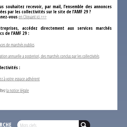
us souhaitez recevoir, par mail, l’ensemble des annonces
ées par les collectivités sur le site de l’AMF 29 ?
nez-vous
en Cliquant ici >>>
ntreprises, accédez directement aux services marchés
ics de l’AMF 29 :
ces de marchés publics
ation annuelle a posteriori, des marchés conclus par les collectivités
lectivités :
ez à votre espace adhérent
ltez
la notice légale
RCHE