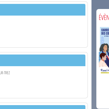
ÉVÈ
OUR-TREZ
comm