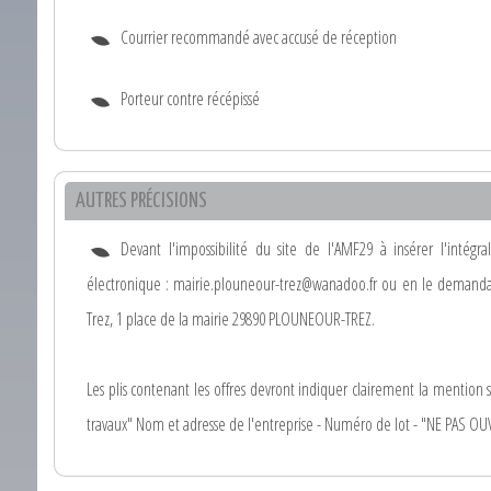
Courrier recommandé avec accusé de réception
Porteur contre récépissé
AUTRES PRÉCISIONS
Devant l'impossibilité du site de l'AMF29 à insérer l'inté
électronique : mairie.plouneour-trez@wanadoo.fr ou en le demandan
Trez, 1 place de la mairie 29890 PLOUNEOUR-TREZ.
Les plis contenant les offres devront indiquer clairement la mentio
travaux" Nom et adresse de l'entreprise - Numéro de lot - "NE PAS OUVR