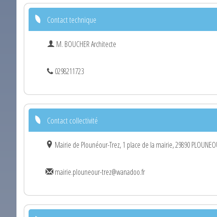
Contact technique
M. BOUCHER Architecte
0298211723
Contact collectivité
Mairie de Plounéour-Trez, 1 place de la mairie, 29890 PLOUNE
mairie.plouneour-trez@wanadoo.fr