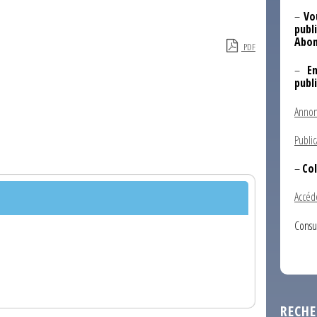
–
Vo
publi
Abon
PDF
–
E
publ
Annon
Public
–
Col
Accéd
Consu
RECHE