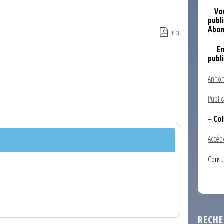
–
Vo
publi
Abon
PDF
–
E
publ
Annon
Public
–
Col
Accéd
Consu
RECHE