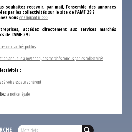
us souhaitez recevoir, par mail, l’ensemble des annonces
ées par les collectivités sur le site de l’AMF 29 ?
nez-vous
en Cliquant ici >>>
ntreprises, accédez directement aux services marchés
ics de l’AMF 29 :
ces de marchés publics
ation annuelle a posteriori, des marchés conclus par les collectivités
lectivités :
ez à votre espace adhérent
ltez
la notice légale
RCHE