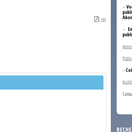
–
Vo
publi
Abon
PDF
–
E
publ
Annon
Public
–
Col
Accéd
Consu
RECHE