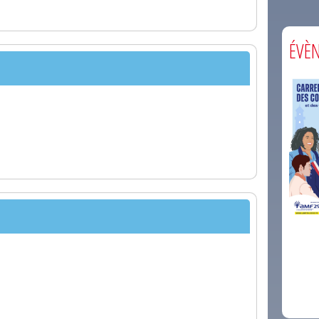
ÉVÈ
comm