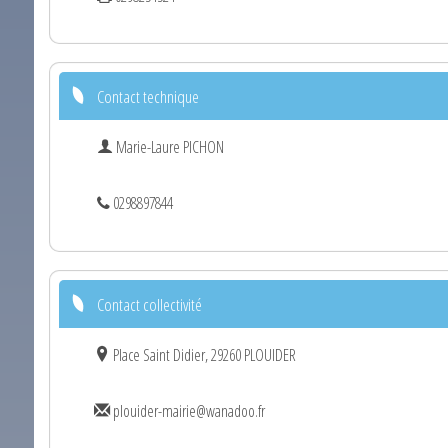
Contact technique
Marie-Laure PICHON
0298897844
Contact collectivité
Place Saint Didier, 29260 PLOUIDER
plouider-mairie@wanadoo.fr