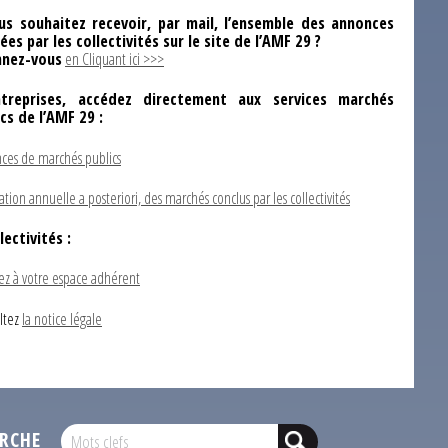
us souhaitez recevoir, par mail, l’ensemble des annonces
ées par les collectivités sur le site de l’AMF 29 ?
nez-vous
en Cliquant ici >>>
ntreprises, accédez directement aux services marchés
ics de l’AMF 29 :
ces de marchés publics
ation annuelle a posteriori, des marchés conclus par les collectivités
lectivités :
ez à votre espace adhérent
ltez
la notice légale
RCHE