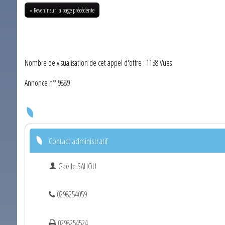
« Revenir sur la page précédente
Nombre de visualisation de cet appel d'offre : 1138 Vues
Annonce n° 9889
Contact administratif
Gaëlle SALIOU
0298254059
0298254524