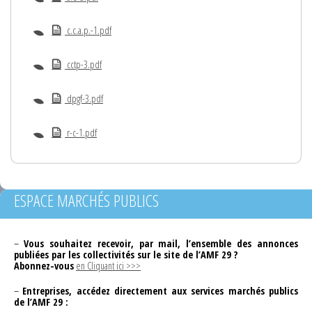
c.c.a.p.-1.pdf
cctp-3.pdf
dpgf-3.pdf
r-c-1.pdf
ESPACE MARCHÉS PUBLICS
–
Vous souhaitez recevoir, par mail, l’ensemble des annonces
publiées par les collectivités sur le site de l’AMF 29 ?
Abonnez-vous
en Cliquant ici >>>
–
Entreprises, accédez directement aux services marchés publics
de l’AMF 29 :