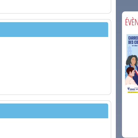
ÉVÈ
comm