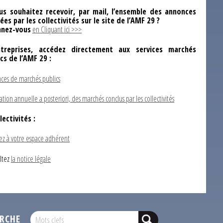
us souhaitez recevoir, par mail, l’ensemble des annonces
ées par les collectivités sur le site de l’AMF 29 ?
nez-vous
en Cliquant ici >>>
ntreprises, accédez directement aux services marchés
ics de l’AMF 29 :
ces de marchés publics
ation annuelle a posteriori, des marchés conclus par les collectivités
lectivités :
ez à votre espace adhérent
ltez
la notice légale
RCHE