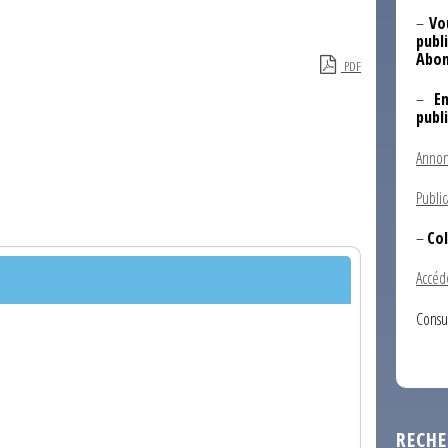
–
Vo
publi
Abon
PDF
–
E
publ
Annon
Public
–
Col
Accéd
Consu
RECHE