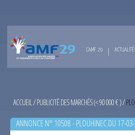
L’AMF 29
ACTUALITÉ
ACCUEIL
/
PUBLICITÉ DES MARCHÉS (< 90 000 € )
/
PLO
ANNONCE N° 10508 - PLOUHINEC DU 17-03