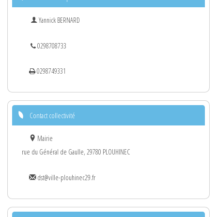
Yannick BERNARD
0298708733
0298749331
Contact collectivité
Mairie
rue du Général de Gaulle, 29780 PLOUHINEC
dst@ville-plouhinec29.fr