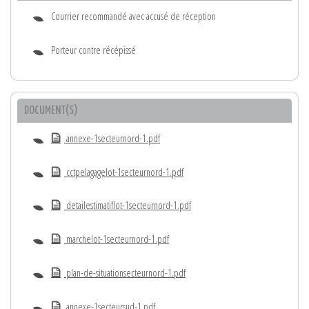
Courrier recommandé avec accusé de réception
Porteur contre récépissé
DOCUMENT(S)
annexe-1secteurnord-1.pdf
cctpelagagelot-1secteurnord-1.pdf
detailestimatiflot-1secteurnord-1.pdf
marchelot-1secteurnord-1.pdf
plan-de-situationsecteurnord-1.pdf
annexe-1secteursud-1.pdf