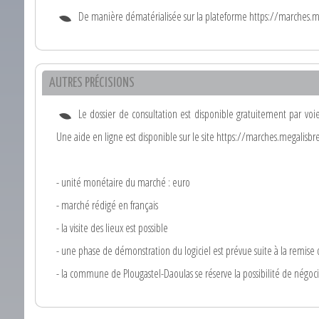
De manière dématérialisée sur la plateforme https://marches.m
AUTRES PRÉCISIONS
Le dossier de consultation est disponible gratuitement par voie
Une aide en ligne est disponible sur le site https://marches.megalisb
- unité monétaire du marché : euro
- marché rédigé en français
- la visite des lieux est possible
- une phase de démonstration du logiciel est prévue suite à la remise 
- la commune de Plougastel-Daoulas se réserve la possibilité de négoc