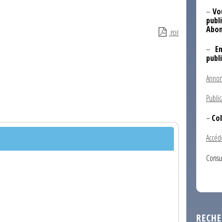
–
Vo
publi
Abon
PDF
–
E
publ
Annon
Public
–
Col
Accéd
Consu
RECHE