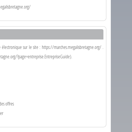
egalisbretagne.org/
 électronique sur le site : https://marches.megalisbretagne.org/ .
retagne.org/?page=entreprise.EntrepriseGuide).
des offres
ier