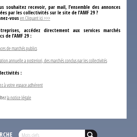
us souhaitez recevoir, par mail, l’ensemble des annonces
ées par les collectivités sur le site de l’AMF 29 ?
nez-vous
en Cliquant ici >>>
ntreprises, accédez directement aux services marchés
ics de l’AMF 29 :
ces de marchés publics
ation annuelle a posteriori, des marchés conclus par les collectivités
lectivités :
ez à votre espace adhérent
ltez
la notice légale
RCHE