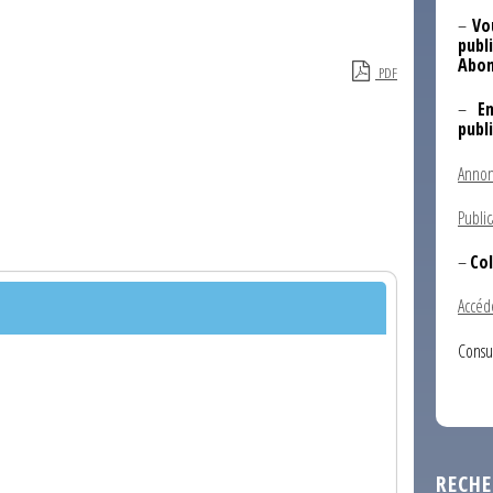
–
Vo
publi
Abon
PDF
–
E
publ
Annon
Public
–
Col
Accéd
Consu
RECHE