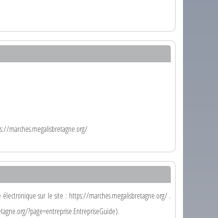
ps://marches.megalisbretagne.org/
 électronique sur le site : https://marches.megalisbretagne.org/ .
retagne.org/?page=entreprise.EntrepriseGuide).