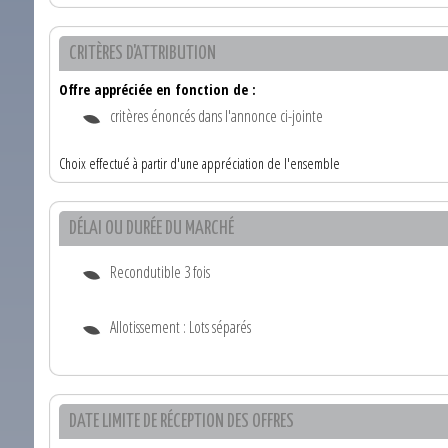
CRITÈRES D'ATTRIBUTION
Offre appréciée en fonction de :
critères énoncés dans l'annonce ci-jointe
Choix effectué à partir d'une appréciation de l'ensemble
DÉLAI OU DURÉE DU MARCHÉ
Recondutible 3 fois
Allotissement : Lots séparés
DATE LIMITE DE RÉCEPTION DES OFFRES