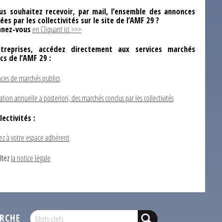
us souhaitez recevoir, par mail, l’ensemble des annonces
ées par les collectivités sur le site de l’AMF 29 ?
nez-vous
en Cliquant ici >>>
ntreprises, accédez directement aux services marchés
ics de l’AMF 29 :
ces de marchés publics
ation annuelle a posteriori, des marchés conclus par les collectivités
lectivités :
ez à votre espace adhérent
ltez
la notice légale
RCHE