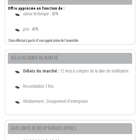
Offre appréciée en fonction de :
valeur technique : 60%
prix : 40%
Choix effectué à partir d'une appréciation de l'ensemble
DÉLAI OU DURÉE DU MARCHÉ
Délais du marché :
12 mois à compter de la date de notification.
Recondutible 3 fois
Allotissement : Groupement d'entreprises
DATE LIMITE DE RÉCEPTION DES OFFRES