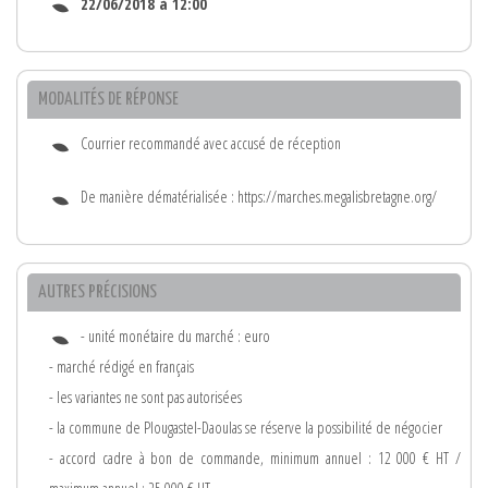
22/06/2018 à 12:00
MODALITÉS DE RÉPONSE
Courrier recommandé avec accusé de réception
De manière dématérialisée : https://marches.megalisbretagne.org/
AUTRES PRÉCISIONS
- unité monétaire du marché : euro
- marché rédigé en français
- les variantes ne sont pas autorisées
- la commune de Plougastel-Daoulas se réserve la possibilité de négocier
- accord cadre à bon de commande, minimum annuel : 12 000 € HT /