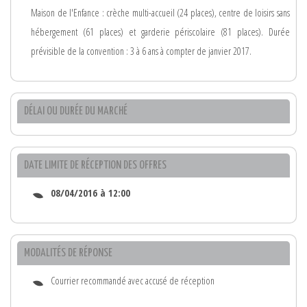
Maison de l'Enfance : crèche multi-accueil (24 places), centre de loisirs sans
hébergement (61 places) et garderie périscolaire (81 places). Durée
prévisible de la convention : 3 à 6 ans à compter de janvier 2017.
DÉLAI OU DURÉE DU MARCHÉ
DATE LIMITE DE RÉCEPTION DES OFFRES
08/04/2016 à 12:00
MODALITÉS DE RÉPONSE
Courrier recommandé avec accusé de réception