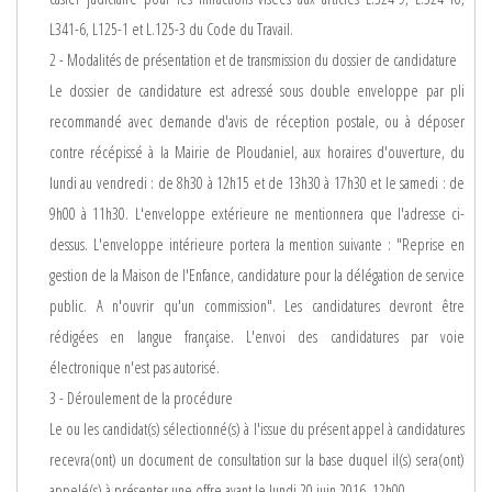
L341-6, L125-1 et L.125-3 du Code du Travail.
2 - Modalités de présentation et de transmission du dossier de candidature
Le dossier de candidature est adressé sous double enveloppe par pli
recommandé avec demande d'avis de réception postale, ou à déposer
contre récépissé à la Mairie de Ploudaniel, aux horaires d'ouverture, du
lundi au vendredi : de 8h30 à 12h15 et de 13h30 à 17h30 et le samedi : de
9h00 à 11h30. L'enveloppe extérieure ne mentionnera que l'adresse ci-
dessus. L'enveloppe intérieure portera la mention suivante : "Reprise en
gestion de la Maison de l'Enfance, candidature pour la délégation de service
public. A n'ouvrir qu'un commission". Les candidatures devront être
rédigées en langue française. L'envoi des candidatures par voie
électronique n'est pas autorisé.
3 - Déroulement de la procédure
Le ou les candidat(s) sélectionné(s) à l'issue du présent appel à candidatures
recevra(ont) un document de consultation sur la base duquel il(s) sera(ont)
appelé(s) à présenter une offre avant le lundi 20 juin 2016, 12h00.