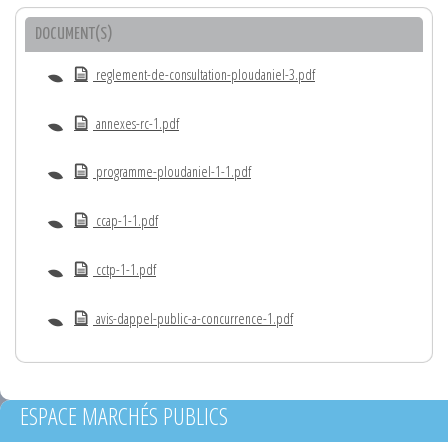
DOCUMENT(S)
reglement-de-consultation-ploudaniel-3.pdf
annexes-rc-1.pdf
programme-ploudaniel-1-1.pdf
ccap-1-1.pdf
cctp-1-1.pdf
avis-dappel-public-a-concurrence-1.pdf
ESPACE MARCHÉS PUBLICS