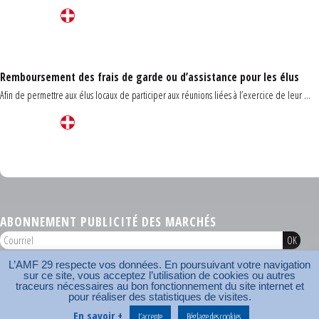
Remboursement des frais de garde ou d’assistance pour les élus
Afin de permettre aux élus locaux de participer aux réunions liées à l’exercice de leur ...
Carrefour des communes du Finistère 2026
ABONNEMENT PUBLICITÉ DES MARCHÉS
L’AMF 29 respecte vos données. En poursuivant votre navigation
AMF 29 © 2026
sur ce site, vous acceptez l’utilisation de cookies ou autres
Plan du site
Nos coordonnées
Mentions légales
Contact
traceurs nécessaires au bon fonctionnement du site internet et
pour réaliser des statistiques de visites.
Carrefour des communes
AMF
En savoir +
J’accepte
Réglage des cookies