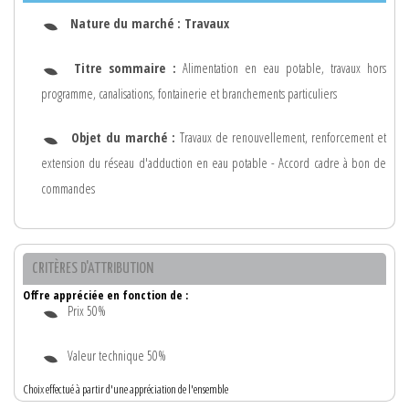
Nature du marché :
Travaux
Titre sommaire :
Alimentation en eau potable, travaux hors
programme, canalisations, fontainerie et branchements particuliers
Objet du marché :
Travaux de renouvellement, renforcement et
extension du réseau d'adduction en eau potable - Accord cadre à bon de
commandes
CRITÈRES D'ATTRIBUTION
Offre appréciée en fonction de :
Prix 50%
Valeur technique 50%
Choix effectué à partir d'une appréciation de l'ensemble