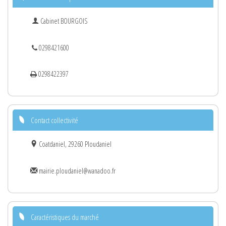
Cabinet BOURGOIS
0298421600
0298422397
Contact collectivité
Coatdaniel, 29260 Ploudaniel
mairie.ploudaniel@wanadoo.fr
Caractéristiques du marché