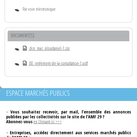
Par voie electronique
DOCUMENT(S)
dce_mac_ploudaniel-1.zip
00_reglement-de-la-consultation-1.pdf
ESPACE MARCHÉS PUBLICS
–
Vous souhaitez recevoir, par mail, l’ensemble des annonces
publiées par les collectivités sur le site de l’AMF 29 ?
Abonnez-vous
en Cliquant ici >>>
–
Entreprises, accédez directement aux services marchés publics