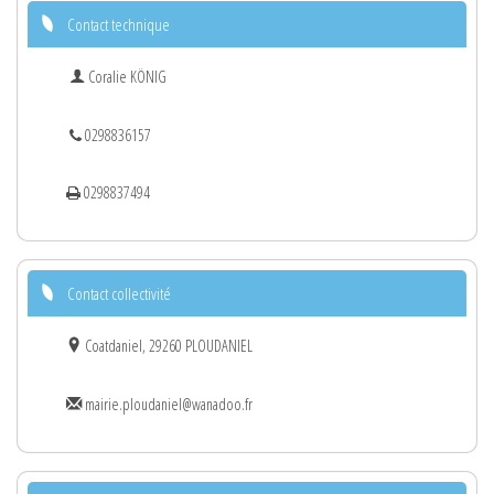
Contact technique
Coralie KÖNIG
0298836157
0298837494
Contact collectivité
Coatdaniel, 29260 PLOUDANIEL
mairie.ploudaniel@wanadoo.fr