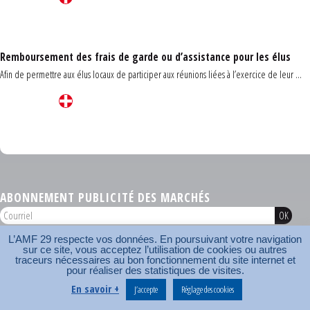
Remboursement des frais de garde ou d’assistance pour les élus
Afin de permettre aux élus locaux de participer aux réunions liées à l’exercice de leur ...
Carrefour des communes du Finistère 2026
ABONNEMENT PUBLICITÉ DES MARCHÉS
L’AMF 29 respecte vos données. En poursuivant votre navigation
AMF 29 © 2026
sur ce site, vous acceptez l’utilisation de cookies ou autres
Plan du site
Nos coordonnées
Mentions légales
Contact
traceurs nécessaires au bon fonctionnement du site internet et
pour réaliser des statistiques de visites.
Carrefour des communes
AMF
En savoir +
J’accepte
Réglage des cookies