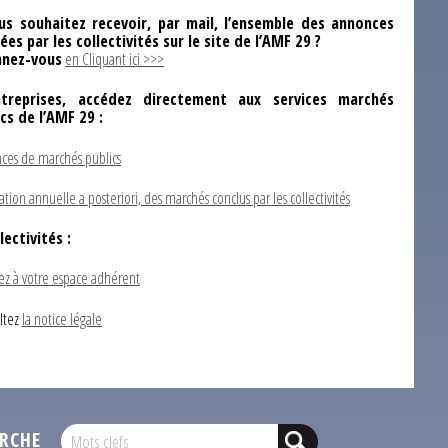
us souhaitez recevoir, par mail, l’ensemble des annonces
ées par les collectivités sur le site de l’AMF 29 ?
nez-vous
en Cliquant ici >>>
ntreprises, accédez directement aux services marchés
ics de l’AMF 29 :
ces de marchés publics
ation annuelle a posteriori, des marchés conclus par les collectivités
lectivités :
ez à votre espace adhérent
ltez
la notice légale
RCHE