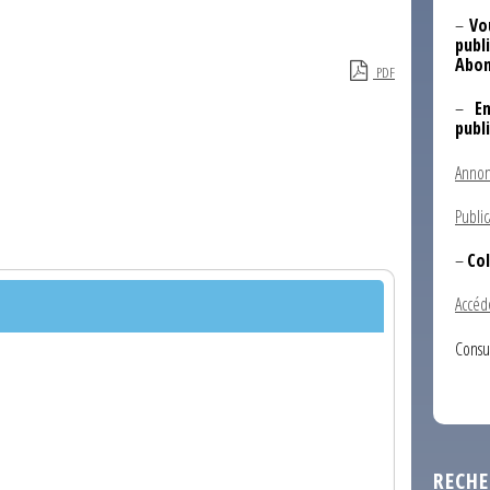
–
Vo
publi
Abon
PDF
–
E
publ
Annon
Public
–
Col
Accéd
Consu
RECHE