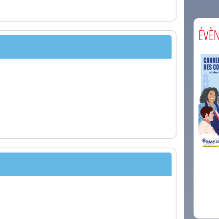
ÉVÈ
comm