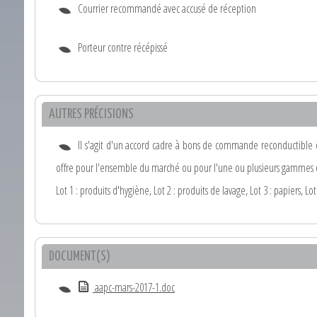
Courrier recommandé avec accusé de réception
Porteur contre récépissé
AUTRES PRÉCISIONS
Il s'agit d'un accord cadre à bons de commande reconductible 
offre pour l'ensemble du marché ou pour l'une ou plusieurs gammes d
Lot 1 : produits d'hygiène, Lot 2 : produits de lavage, Lot 3 : papiers, Lot 
DOCUMENT(S)
aapc-mars-2017-1.doc