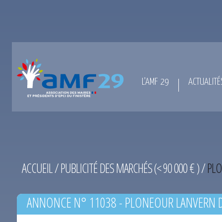
L’AMF 29
ACTUALITÉ
ACCUEIL
/
PUBLICITÉ DES MARCHÉS (< 90 000 € )
/
PLO
ANNONCE N° 11038 - PLONEOUR LANVERN D