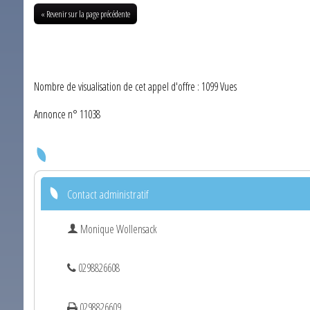
« Revenir sur la page précédente
Nombre de visualisation de cet appel d'offre : 1099 Vues
Annonce n° 11038
Contact administratif
Monique Wollensack
0298826608
0298826609