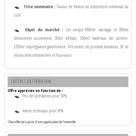
Titre sommaire :
Travaux de finition du lotissement communal du
Loch
Objet du marché :
Lot unique:1000m² rabotage et 880ml
dérasement accotement, 30m3 déblais, 100m3 matériaux de carrière,
3200m² imprégnation gravillonnée, 416 tonnes de produits bitumeux, 30 ml
réseau télécom(tranchée et fourreaux)
CRITÈRES D'ATTRIBUTION
Offre appréciée en fonction de :
Prix des prestations pour 50%
Valeur technique pour 50%
Choix effectué à partir d'une appréciation de l'ensemble