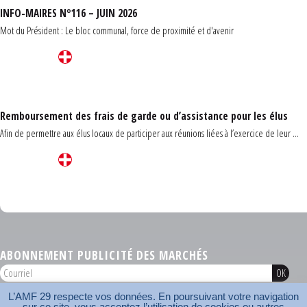
INFO-MAIRES N°116 – JUIN 2026
Mot du Président : Le bloc communal, force de proximité et d'avenir
Remboursement des frais de garde ou d’assistance pour les élus
Afin de permettre aux élus locaux de participer aux réunions liées à l’exercice de leur ...
Carrefour des communes du Finistère 2026
ABONNEMENT PUBLICITÉ DES MARCHÉS
L’AMF 29 respecte vos données. En poursuivant votre navigation
AMF 29 © 2026
sur ce site, vous acceptez l’utilisation de cookies ou autres