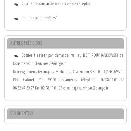
Courrier recommandé avec accusé de réception
Porteur contre récépissé
AUTRES PRÉCISIONS
Dossier à retirer par demande mail au B.E.T ROUX JANKOWSKI de
Douarnenez rj.chauvineau@orange.fr
Renseignements techniques: M.Philippe Chauvineau B.E.T TOUX JANKOWS 1,
Plce Gabriel Péri 29100 Douarnenez téléphone: 02.98.11.01.02/
06.32.47.69.27 Fax: 02.98.11.01.03 e-mail: rj.chauvineau@orange.fr
DOCUMENT(S)