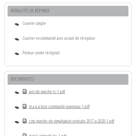
MODALITÉS DE RÉPONSE
Courrier simple
Courrier recommandé avec accusé de réception
Porteur contre récépissé
DOCUMENT(S)
avis-de-marche-rc-1.pdf
m.a.p.a-bon-commande-panneaux-1.pdf
cctp-marche-de-signalisation-verticale-2017-a-2020-1.pdf
detail-estimatif.xlsx-1.pdf