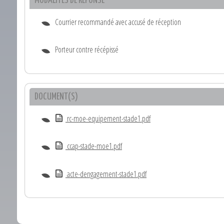
MODALITÉS DE RÉPONSE
Courrier recommandé avec accusé de réception
Porteur contre récépissé
DOCUMENT(S)
rc-moe-equipement-stade1.pdf
ccap-stade-moe1.pdf
acte-dengagement-stade1.pdf