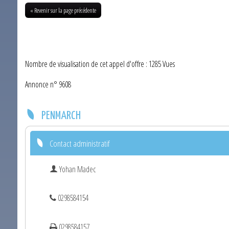
« Revenir sur la page précédente
Nombre de visualisation de cet appel d'offre : 1285 Vues
Annonce n° 9608
PENMARCH
Contact administratif
Yohan Madec
0298584154
0298584157