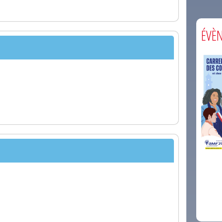
ÉVÈ
comm