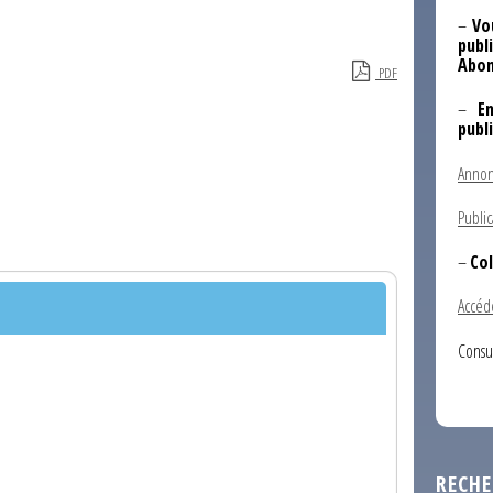
–
Vo
publi
Abon
PDF
–
E
publ
Annon
Public
–
Col
Accéd
Consu
RECHE