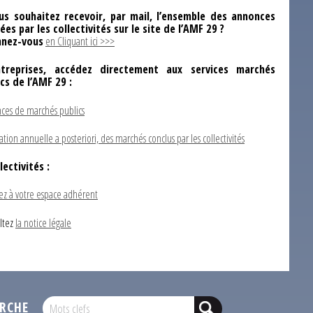
us souhaitez recevoir, par mail, l’ensemble des annonces
ées par les collectivités sur le site de l’AMF 29 ?
nez-vous
en Cliquant ici >>>
ntreprises, accédez directement aux services marchés
ics de l’AMF 29 :
ces de marchés publics
ation annuelle a posteriori, des marchés conclus par les collectivités
lectivités :
ez à votre espace adhérent
ltez
la notice légale
RCHE