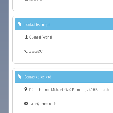
Contact technique
Guenael Perdriel
0298588961
Contact collectivité
110 rue Edmond Michelet 29760 Penmarch, 29760 Penmarch
mairie@penmarch.fr