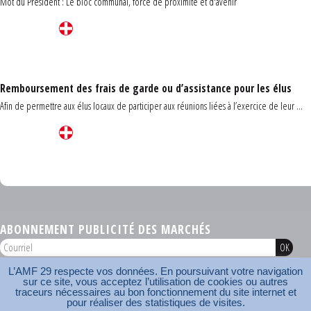
Mot du Président : Le bloc communal, force de proximité et d'avenir
Remboursement des frais de garde ou d’assistance pour les élus
Afin de permettre aux élus locaux de participer aux réunions liées à l’exercice de leur ...
Carrefour des communes du Finistère 2026
ABONNEMENT PUBLICITÉ DES MARCHÉS
L’AMF 29 respecte vos données. En poursuivant votre navigation
AMF 29 © 2026
sur ce site, vous acceptez l’utilisation de cookies ou autres
Plan du site
Nos coordonnées
Mentions légales
Contact
traceurs nécessaires au bon fonctionnement du site internet et
pour réaliser des statistiques de visites.
Carrefour des communes
AMF