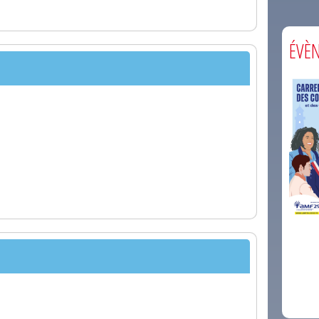
ÉVÈ
comm