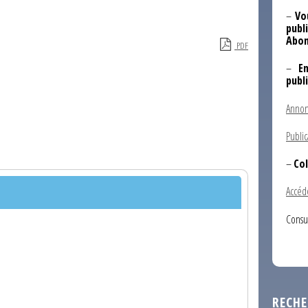
–
Vo
publi
Abon
PDF
–
E
publ
Annon
Public
–
Col
Accéd
Consu
RECHE