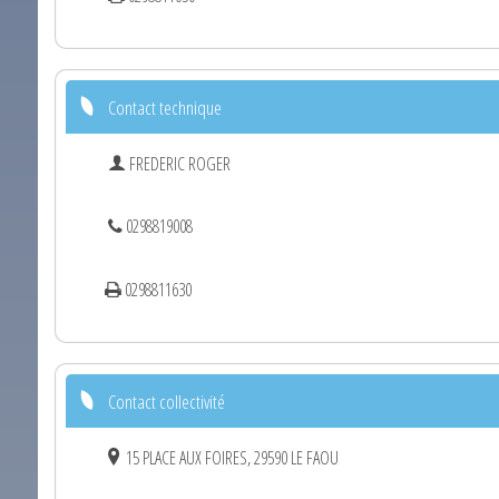
Contact technique
FREDERIC ROGER
0298819008
0298811630
Contact collectivité
15 PLACE AUX FOIRES, 29590 LE FAOU