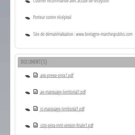
Courrier recommandé avec accusé de réception
Porteur contre récépissé
Site de dématérialisation : www.bretagne-marchespublics.com
DOCUMENT(S)
avis-presse-pnra1.pdf
ae-marquage-territorial1.pdf
rc-marquage-territorial1.pdf
cctp-pnra-mnt-version-finale1.pdf