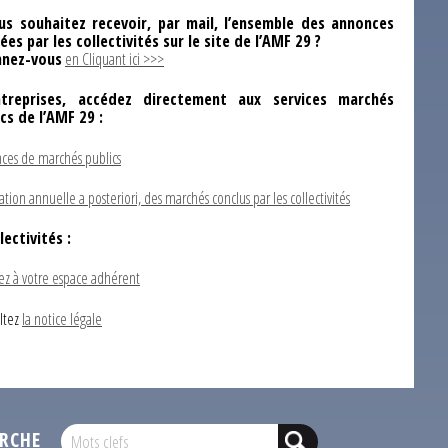
us souhaitez recevoir, par mail, l’ensemble des annonces
ées par les collectivités sur le site de l’AMF 29 ?
nez-vous
en Cliquant ici >>>
ntreprises, accédez directement aux services marchés
ics de l’AMF 29 :
ces de marchés publics
ation annuelle a posteriori, des marchés conclus par les collectivités
lectivités :
ez à votre espace adhérent
ltez
la notice légale
RCHE