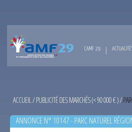
L’AMF 29
ACTUALITÉ
ACCUEIL
/
PUBLICITÉ DES MARCHÉS (< 90 000 € )
/
PAR
ANNONCE N° 10147 - PARC NATUREL RÉGIO