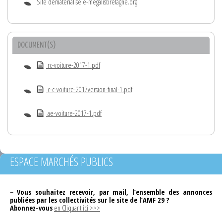
Site dématérialisé e-megalisbretagne.org
DOCUMENT(S)
rc-voiture-2017-1.pdf
c-c-voiture-2017version-final-1.pdf
ae-voiture-2017-1.pdf
ESPACE MARCHÉS PUBLICS
–
Vous souhaitez recevoir, par mail, l’ensemble des annonces
publiées par les collectivités sur le site de l’AMF 29 ?
Abonnez-vous
en Cliquant ici >>>