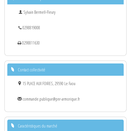
Sylvain Bermell-Fleury
0298819008
0298811630
Contact collectivité
15 PLACE AUX FOIRES, 29590 Le Faou
commande.publique@pnr-armorique.fr
Caractéristiques du marché