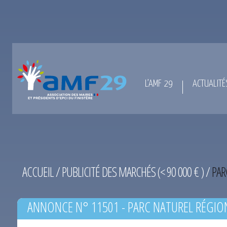
L’AMF 29
ACTUALITÉ
ACCUEIL
/
PUBLICITÉ DES MARCHÉS (< 90 000 € )
/
PAR
ANNONCE N° 11501 - PARC NATUREL RÉGIO