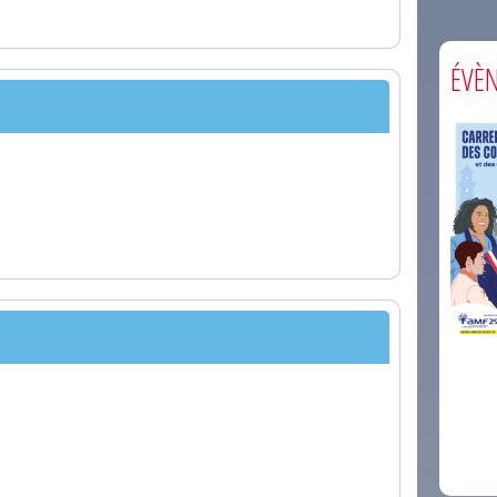
ÉVÈ
comm