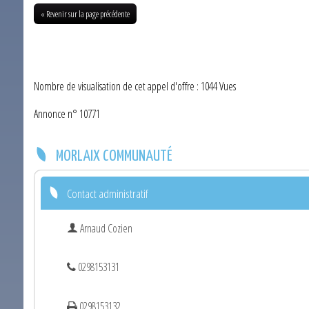
« Revenir sur la page précédente
Nombre de visualisation de cet appel d'offre : 1044 Vues
Annonce n° 10771
MORLAIX COMMUNAUTÉ
Contact administratif
Arnaud Cozien
0298153131
0298153132