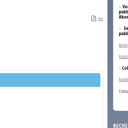
–
Vo
publi
Abon
PDF
–
E
publ
Annon
Public
–
Col
Accéd
Consu
RECHE