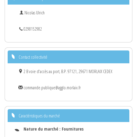
Nicolas Ulrich
0298152982
Contact collectivité
2 B voie d'accès au port, B.P. 97121, 29671 MORLAIX CEDEX
commande.publique@agglo.morlaix.fr
Caractéristiques du marché
Nature du marché :
Fournitures