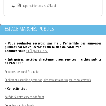
aapc-maintenance-si-v21.pdf
ESPACE MARCHÉS PUBLICS
–
Vous souhaitez recevoir, par mail, l’ensemble des annonces
publiées par les collectivités sur le site de l’AMF 29 ?
Abonnez-vous
en Cliquant ici >>>
–
Entreprises, accédez directement aux services marchés publics
de l’AMF 29 :
Annonces de marchés publics
Publication annuelle a posteriori, des marchés conclus par les collectivités
–
Collectivités :
Accédez à votre espace adhérent
Consultez
la notice légale