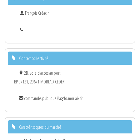
François Créac'h
Contact collectivité
2B, voie d’accès au port
BP 97121, 29671 MORLAIX CEDEX
commande.publique@agglo.morlaix.fr
Caractéristiques du marché