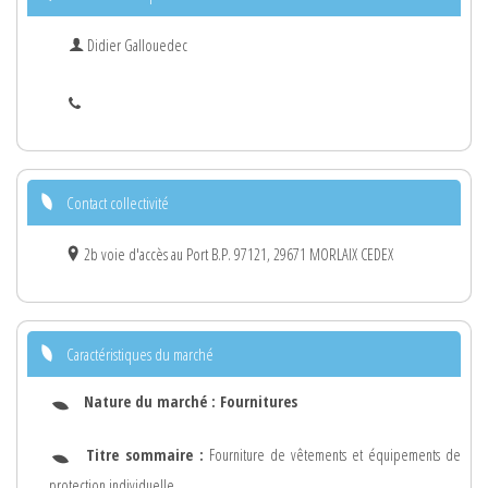
Didier Gallouedec
Contact collectivité
2b voie d'accès au Port B.P. 97121, 29671 MORLAIX CEDEX
Caractéristiques du marché
Nature du marché :
Fournitures
Titre sommaire :
Fourniture de vêtements et équipements de
protection individuelle