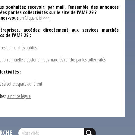
us souhaitez recevoir, par mail, l’ensemble des annonces
ées par les collectivités sur le site de l’AMF 29 ?
nez-vous
en Cliquant ici >>>
ntreprises, accédez directement aux services marchés
ics de l’AMF 29 :
ces de marchés publics
ation annuelle a posteriori, des marchés conclus par les collectivités
lectivités :
ez à votre espace adhérent
ltez
la notice légale
RCHE