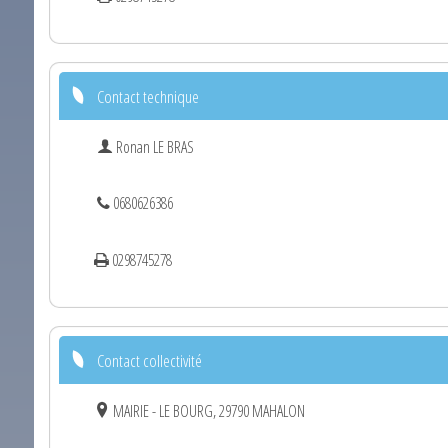
Contact technique
Ronan LE BRAS
0680626386
0298745278
Contact collectivité
MAIRIE - LE BOURG, 29790 MAHALON