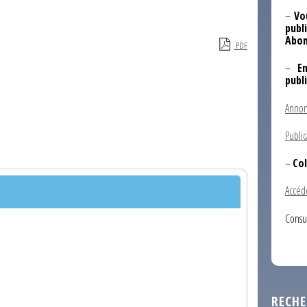
–
Vo
publi
Abon
PDF
–
E
publ
Annon
Public
–
Col
Accéd
Consu
RECHE