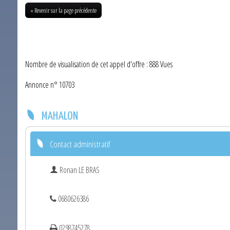
« Revenir sur la page précédente
Nombre de visualisation de cet appel d'offre : 888 Vues
Annonce n° 10703
MAHALON
Contact administratif
Ronan LE BRAS
0680626386
0298745278