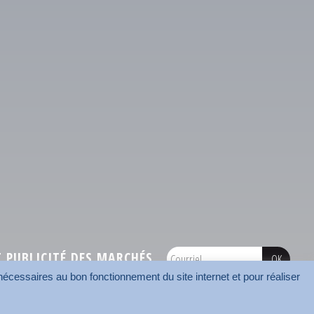
PUBLICITÉ DES MARCHÉS
écessaires au bon fonctionnement du site internet et pour réaliser
onnées
Mentions légales
Contact
Carrefour des communes
AMF