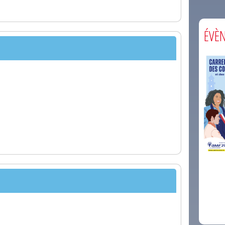
ÉVÈ
comm