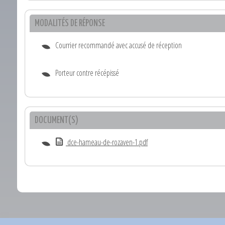
MODALITÉS DE RÉPONSE
Courrier recommandé avec accusé de réception
Porteur contre récépissé
DOCUMENT(S)
dce-hameau-de-rozaven-1.pdf