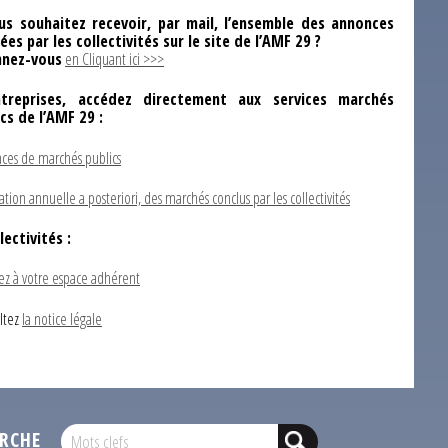
us souhaitez recevoir, par mail, l’ensemble des annonces
ées par les collectivités sur le site de l’AMF 29 ?
nez-vous
en Cliquant ici >>>
ntreprises, accédez directement aux services marchés
ics de l’AMF 29 :
ces de marchés publics
ation annuelle a posteriori, des marchés conclus par les collectivités
lectivités :
ez à votre espace adhérent
ltez
la notice légale
RCHE