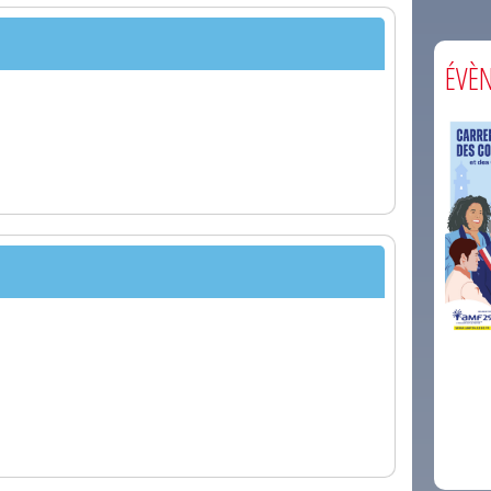
ÉVÈ
comm