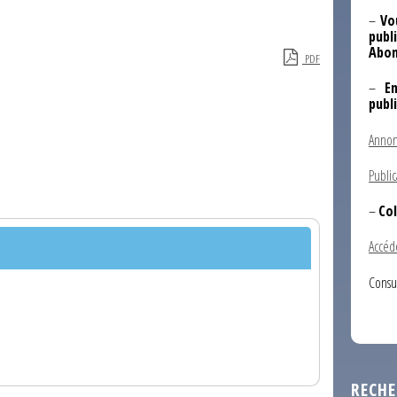
–
Vo
publi
Abon
PDF
–
E
publ
Annon
Public
–
Col
Accéd
Consu
RECHE