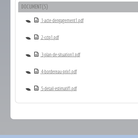
DOCUMENT(S)
1-acte-dengagement1.pdf
2-cctp1.pdf
3-plan-de-situation1.pdf
4-bordereau-prix1.pdf
5-detail-estimatif1.pdf