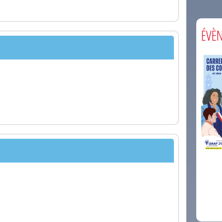
ÉVÈ
comm