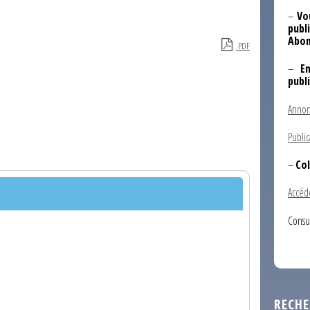
–
Vo
publi
Abon
PDF
–
E
publ
Annon
Public
–
Col
Accéd
Consu
RECHE