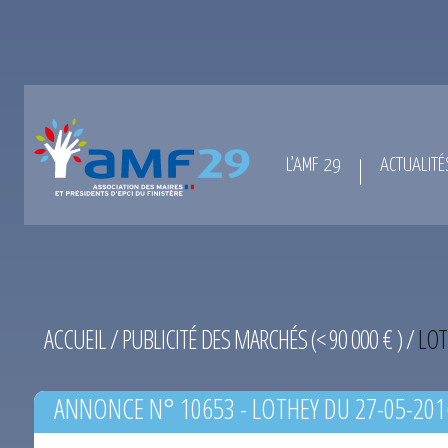
L’AMF 29
ACTUALITÉ
ACCUEIL
/
PUBLICITÉ DES MARCHÉS (< 90 000 € )
/
LOT
ANNONCE N° 10653 - LOTHEY DU 27-05-201