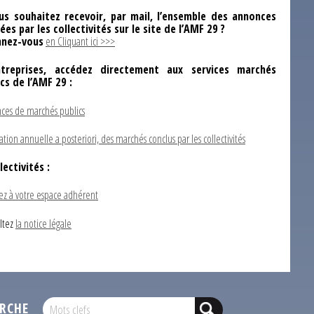
us souhaitez recevoir, par mail, l’ensemble des annonces
ées par les collectivités sur le site de l’AMF 29 ?
nez-vous
en Cliquant ici >>>
ntreprises, accédez directement aux services marchés
ics de l’AMF 29 :
ces de marchés publics
ation annuelle a posteriori, des marchés conclus par les collectivités
lectivités :
ez à votre espace adhérent
ltez
la notice légale
RCHE