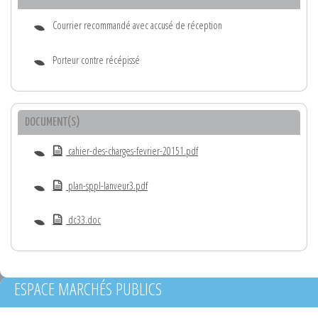
Courrier recommandé avec accusé de réception
Porteur contre récépissé
DOCUMENT(S)
cahier-des-charges-fevrier-20151.pdf
plan-sppl-lanveur3.pdf
dc33.doc
ESPACE MARCHÉS PUBLICS