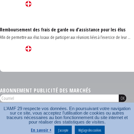
Remboursement des frais de garde ou d’assistance pour les élus
Afin de permettre aux élus locaux de participer aux réunions liées à l’exercice de leur ...
Carrefour des communes du Finistère 2026
ABONNEMENT PUBLICITÉ DES MARCHÉS
L’AMF 29 respecte vos données. En poursuivant votre navigation
AMF 29 © 2026
sur ce site, vous acceptez l’utilisation de cookies ou autres
Plan du site
Nos coordonnées
Mentions légales
Contact
traceurs nécessaires au bon fonctionnement du site internet et
pour réaliser des statistiques de visites.
Carrefour des communes
AMF
En savoir +
J’accepte
Réglage des cookies